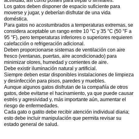
actividad, así como postes para trepar o similares.
Los gatos deben disponer de espacio suficiente para
moverse y jugar, y deberían disfrutar de una vida
doméstica.
Para gatos no acostumbrados a temperaturas extremas, se
considera aceptable un rango entre 10 °C y 35 °C (50 °F a
95 °F), pero temperaturas inferiores o superiores requieren
calefacción o refrigeración adicional.
Deben proporcionarse sistemas de ventilación con aire
fresco (ventanas, puertas, aire acondicionado) para
minimizar olores, humedad y corrientes de aire.
Debe existir iluminación natural y artificial.
Siempre deben estar disponibles instalaciones de limpieza
y desinfección para pisos, paredes y muebles.
Aunque algunos gatos disfrutan de la compañía de otros
gatos, debe evitarse el hacinamiento, ya que puede causar
estrés y agresividad y, más importante aún, aumentar el
riesgo de enfermedades.
Cada gato o gatito debe recibir atención individual diaria;
esto debe incluir manipulación que permita revisar su
estado general de salud.