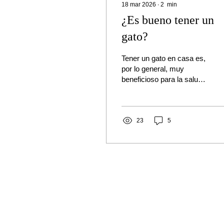
18 mar 2026
∙
2
min
¿Es bueno tener un
gato?
Tener un gato en casa es,
por lo general, muy
beneficioso para la salud
física y mental . Aportan
compañía, reducen el
estrés y la ansiedad,
mejoran la salud
23
5
cardiovascular y ayudan a
superar momentos
difíciles. Además, son
independientes, higiénicos
y excelentes para niños.
Los principales retos
implican alergias, la
responsabilidad de sus
cuidados y la necesidad