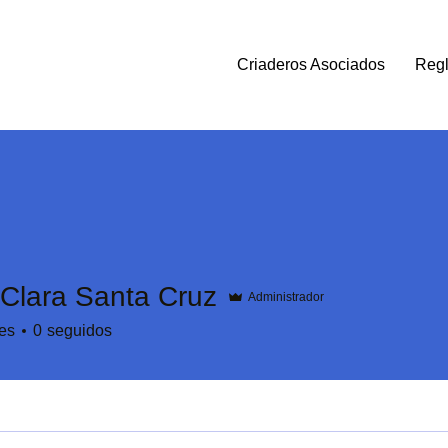
Criaderos Asociados
Reg
 Clara Santa Cruz
Administrador
es
0
seguidos